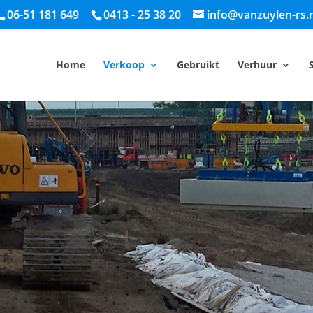
06-51 181 649
0413 - 25 38 20
info@vanzuylen-rs.n
Home
Verkoop
Gebruikt
Verhuur