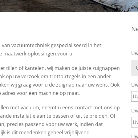
Ne
d van vacuümtechniek gespecialiseerd in het
Uw
 maatwerk oplossingen voor u.
 tillen of kantelen, wij maken de juiste zuignappen
ok op uw verzoek om trottoirtegels in een ander
 maken wij graag voor u de zuignap naar uw wens. Ook
Uw 
iste adres voor een machine op maat.
illen met vacuüm, neemt u eens contact met ons op.
Uw 
e installatie aan te passen of uit te breiden. Of
an, precies passend voor uw werk, indien dat
jk is dit meedenken geheel vrijblijvend.
Uw