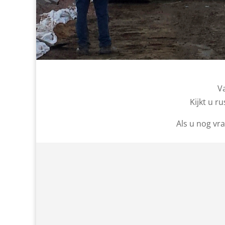
V
Kijkt u r
Als u nog vr